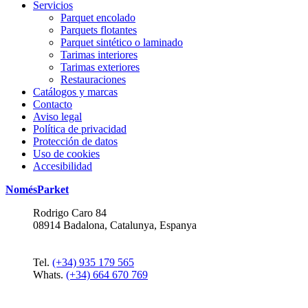
Servicios
Parquet encolado
Parquets flotantes
Parquet sintético o laminado
Tarimas interiores
Tarimas exteriores
Restauraciones
Catálogos y marcas
Contacto
Aviso legal
Política de privacidad
Protección de datos
Uso de cookies
Accesibilidad
NomésParket
Rodrigo Caro 84
08914
Badalona
,
Catalunya
,
Espanya
Tel.
(+34) 935 179 565
Whats.
(+34) 664 670 769