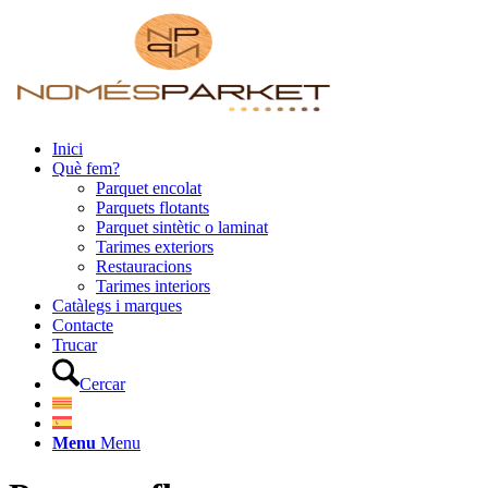
Inici
Què fem?
Parquet encolat
Parquets flotants
Parquet sintètic o laminat
Tarimes exteriors
Restauracions
Tarimes interiors
Catàlegs i marques
Contacte
Trucar
Cercar
Menu
Menu