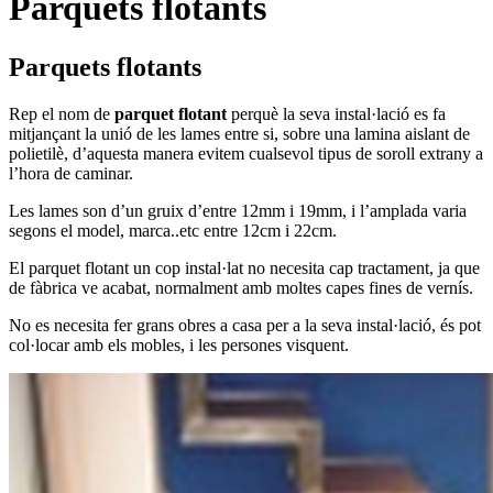
Parquets flotants
Parquets flotants
Rep el nom de
parquet flotant
perquè la seva instal·lació es fa
mitjançant la unió de les lames entre si, sobre una lamina aislant de
polietilè, d’aquesta manera evitem cualsevol tipus de soroll extrany a
l’hora de caminar.
Les lames son d’un gruix d’entre 12mm i 19mm, i l’amplada varia
segons el model, marca..etc entre 12cm i 22cm.
El parquet flotant un cop instal·lat no necesita cap tractament, ja que
de fàbrica ve acabat, normalment amb moltes capes fines de vernís.
No es necesita fer grans obres a casa per a la seva instal·lació, és pot
col·locar amb els mobles, i les persones visquent.