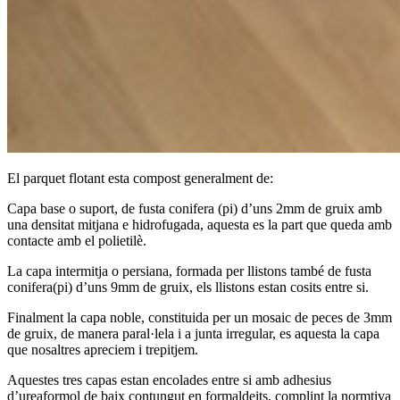
El parquet flotant esta compost generalment de:
Capa base o suport, de fusta conifera (pi) d’uns 2mm de gruix amb
una densitat mitjana e hidrofugada, aquesta es la part que queda amb
contacte amb el polietilè.
La capa intermitja o persiana, formada per llistons també de fusta
conifera(pi) d’uns 9mm de gruix, els llistons estan cosits entre si.
Finalment la capa noble, constituida per un mosaic de peces de 3mm
de gruix, de manera paral·lela i a junta irregular, es aquesta la capa
que nosaltres apreciem i trepitjem.
Aquestes tres capas estan encolades entre si amb adhesius
d’ureaformol de baix contungut en formaldeits, complint la normtiva